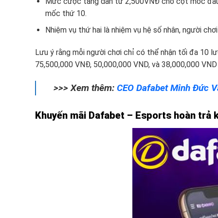
Mức cược tăng dần từ 2,500VNĐ cho cột mốc đầu t
mốc thứ 10.
Nhiệm vụ thứ hai là nhiệm vụ hệ số nhân, người ch
Lưu ý rằng mỗi người chơi chỉ có thể nhận tối đa 10 lư
75,500,000 VNĐ, 50,000,000 VND, và 38,000,000 VND t
>>> Xem thêm:
CEO Dafabet Minh Đức V
Khuyến mãi Dafabet – Esports hoàn trả k