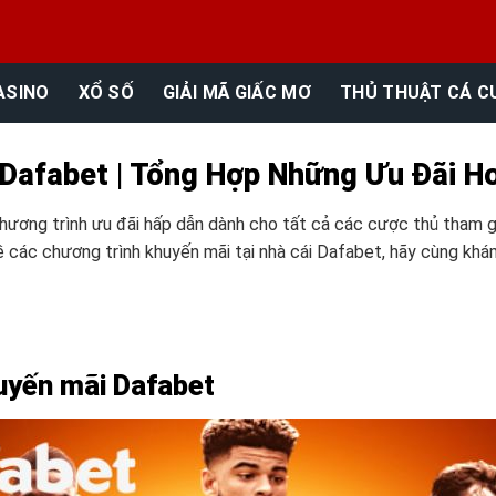
ASINO
XỔ SỐ
GIẢI MÃ GIẤC MƠ
THỦ THUẬT CÁ 
Dafabet | Tổng Hợp Những Ưu Đãi H
chương trình ưu đãi hấp dẫn dành cho tất cả các cược thủ tham gi
các chương trình khuyến mãi tại nhà cái Dafabet, hãy cùng khám p
uyến mãi Dafabet