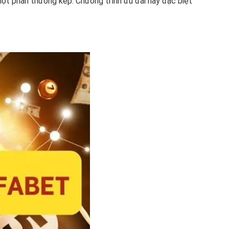
một phần thưởng kép. Chương trình ưu đãi này đặc biệt