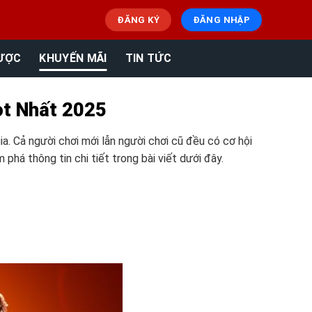
ĐĂNG KÝ
ĐĂNG NHẬP
CƯỢC
KHUYẾN MÃI
TIN TỨC
ot Nhất 2025
a. Cả người chơi mới lẫn người chơi cũ đều có cơ hội
há thông tin chi tiết trong bài viết dưới đây.