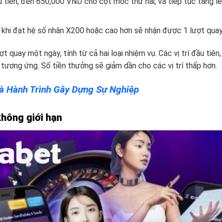
iên, đến 650,000 VND cho cột mốc thứ hai, và tiếp tục tăng l
ơi khi đạt hệ số nhân X200 hoặc cao hơn sẽ nhận được 1 lượt qua
ợt quay một ngày, tính từ cả hai loại nhiệm vụ. Các vị trí đầu tiê
ương ứng. Số tiền thưởng sẽ giảm dần cho các vị trí thấp hơn.
à Hành Trình Gây Dựng Sự Nghiệp
hông giới hạn