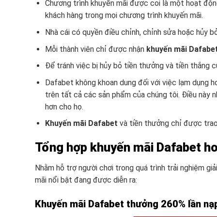
Chương trình khuyến mãi được coi là một hoạt động
khách hàng trong mọi chương trình khuyến mãi.
Nhà cái có quyền điều chỉnh, chỉnh sửa hoặc hủy 
Mỗi thành viên chỉ được nhận
khuyến mãi Dafabe
Để tránh việc bị hủy bỏ tiền thưởng và tiền thắng
Dafabet không khoan dung đối với việc lạm dụng ho
trên tất cả các sản phẩm của chúng tôi. Điều này 
hơn cho họ.
Khuyến mãi Dafabet
và tiền thưởng chỉ được trao
Tổng hợp khuyến mãi Dafabet ho
Nhằm hỗ trợ người chơi trong quá trình trải nghiệm gi
mãi nổi bật đang được diễn ra:
Khuyến mãi Dafabet thưởng 260% lần nạp