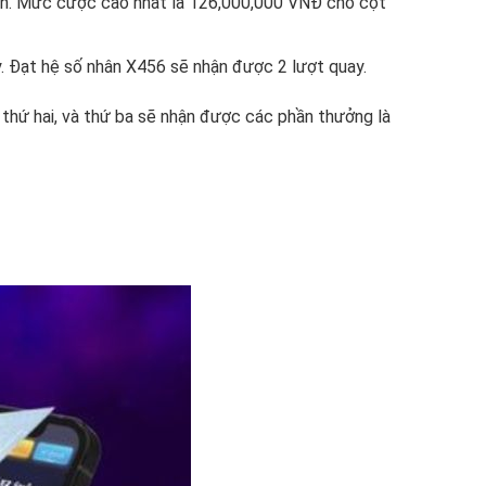
ên. Mức cược cao nhất là 126,000,000 VNĐ cho cột
y. Đạt hệ số nhân X456 sẽ nhận được 2 lượt quay.
n, thứ hai, và thứ ba sẽ nhận được các phần thưởng là