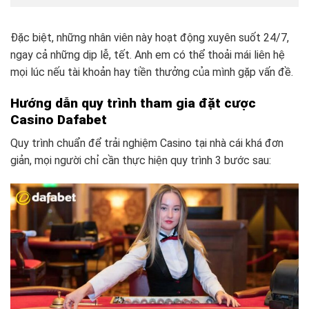
Đặc biệt, những nhân viên này hoạt động xuyên suốt 24/7,
ngay cả những dịp lễ, tết. Anh em có thể thoải mái liên hệ
mọi lúc nếu tài khoản hay tiền thưởng của mình gặp vấn đề.
Hướng dẫn quy trình tham gia đặt cược
Casino Dafabet
Quy trình chuẩn để trải nghiệm Casino tại nhà cái khá đơn
giản, mọi người chỉ cần thực hiện quy trình 3 bước sau: