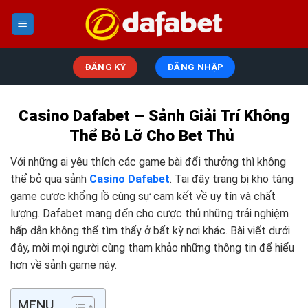
Bỏ
qua
nội
dung
ĐĂNG KÝ
ĐĂNG NHẬP
Casino Dafabet – Sảnh Giải Trí Không
Thể Bỏ Lỡ Cho Bet Thủ
Với những ai yêu thích các game bài đổi thưởng thì không
thể bỏ qua sảnh
Casino Dafabet
. Tại đây trang bị kho tàng
game cược khổng lồ cùng sự cam kết về uy tín và chất
lượng. Dafabet mang đến cho cược thủ những trải nghiệm
hấp dẫn không thể tìm thấy ở bất kỳ nơi khác. Bài viết dưới
đây, mời mọi người cùng tham khảo những thông tin để hiểu
hơn về sảnh game này.
MENU