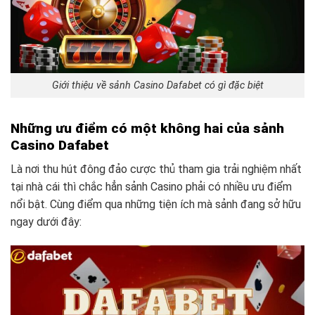
Giới thiệu về sảnh Casino Dafabet có gì đặc biệt
Những ưu điểm có một không hai của sảnh
Casino Dafabet
Là nơi thu hút đông đảo cược thủ tham gia trải nghiệm nhất
tại nhà cái thì chắc hẳn sảnh Casino phải có nhiều ưu điểm
nổi bật. Cùng điểm qua những tiện ích mà sảnh đang sở hữu
ngay dưới đây: