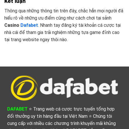
Kết luận
Thông qua những thông tin trên đây, chắc hẳn mọi người đã
hiểu rõ về những ưu điểm cũng như cách chơi tại sảnh
Casino
Dafabet
. Nhanh tay đăng ký tài khoản cá cược tại
nhà cái để tham gia trải nghiệm những tựa game đỉnh cao
tại trang website ngay thôi nào.
DAFABET
⭐ Trang web cá cược trực tuyến tổng hợp
đổi thưởng uy tín hàng đầu tại Việt Nam ⭐ Chúng tôi
cung cấp với nhiều các chương trình khuyến mãi khủng