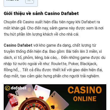
Giới thiệu về sảnh Casino Dafabet
Chuyên đề Casino xuất hiện đầu tiên ngay khi Dafabet ra
mắt khán giả. Cho đến nay, sảnh game này được xem là nơi
thu hút phần lớn lượng khách về cho nhà cái.
Casino Dafabet
với kho game đa dạng, chất lượng từ
truyền thống đến hiện đại. Bao gồm: Bài tiến lên 3 miền, xì
dách, xì tố, phỏm, liêng, bài cào,… Đến những game được du
nhập từ nước ngoài về như: Roulette, Poker, Blackjack,
Rồng hổ,… Tất cả đều được thiết kế với giao diện hiện đại,
đẹp mắt, tạo cảm giác hưng phấn cho người trải nghiệm.